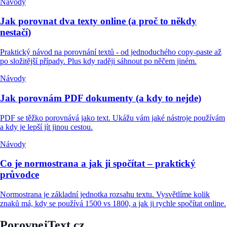
Návody
Jak porovnat dva texty online (a proč to někdy
nestačí)
Praktický návod na porovnání textů - od jednoduchého copy-paste až
po složitější případy. Plus kdy raději sáhnout po něčem jiném.
Návody
Jak porovnám PDF dokumenty (a kdy to nejde)
PDF se těžko porovnává jako text. Ukážu vám jaké nástroje používám
a kdy je lepší jít jinou cestou.
Návody
Co je normostrana a jak ji spočítat – praktický
průvodce
Normostrana je základní jednotka rozsahu textu. Vysvětlíme kolik
znaků má, kdy se používá 1500 vs 1800, a jak ji rychle spočítat online.
PorovnejText.cz