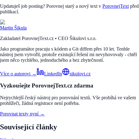
Updatuješ job posting? Porovnej starý a nový text v
PorovnejText
před
publikací.
Martin Šikula
Zakladatel PorovnejText.cz • CEO Šikulovi s.r.o.
Jako programátor pracuju s kódem a Git diffem přes 10 let. Tenhle
nástroj jsem vytvořil, protože existující řešení mi nevyhovovaly - chtěl
jsem něco rychlého, jednoduchého a bez zbytečností.
Více o autorovi →
LinkedIn
sikulovi.cz
Vyzkoušejte PorovnejText.cz zdarma
Nejrychlejší český nástroj pro porovnání textů. Vše probíhá ve vašem
prohlížeči, žádná registrace není potřeba.
Porovnat texty nyní →
Související články