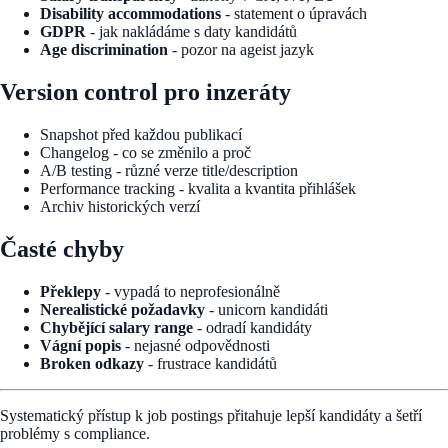
Disability accommodations
- statement o úpravách
GDPR
- jak nakládáme s daty kandidátů
Age discrimination
- pozor na ageist jazyk
Version control pro inzeráty
Snapshot před každou publikací
Changelog - co se změnilo a proč
A/B testing - různé verze title/description
Performance tracking - kvalita a kvantita přihlášek
Archiv historických verzí
Časté chyby
Překlepy
- vypadá to neprofesionálně
Nerealistické požadavky
- unicorn kandidáti
Chybějící salary range
- odradí kandidáty
Vágní popis
- nejasné odpovědnosti
Broken odkazy
- frustrace kandidátů
Systematický přístup k job postings přitahuje lepší kandidáty a šetří
problémy s compliance.