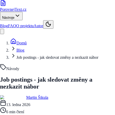
PorovnejText
.cz
Nástroje
Blog
FAQ
O projektu
Autor
Domů
Blog
Job postings - jak sledovat změny a nezkazit nábor
Návody
Job postings - jak sledovat změny a
nezkazit nábor
Martin Šikula
13. ledna 2026
6 min
čtení