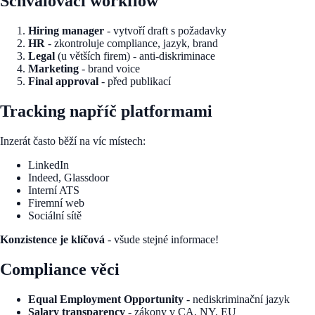
Schvalovací workflow
Hiring manager
- vytvoří draft s požadavky
HR
- zkontroluje compliance, jazyk, brand
Legal
(u větších firem) - anti-diskriminace
Marketing
- brand voice
Final approval
- před publikací
Tracking napříč platformami
Inzerát často běží na víc místech:
LinkedIn
Indeed, Glassdoor
Interní ATS
Firemní web
Sociální sítě
Konzistence je klíčová
- všude stejné informace!
Compliance věci
Equal Employment Opportunity
- nediskriminační jazyk
Salary transparency
- zákony v CA, NY, EU