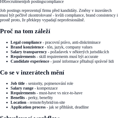
HR
recruitment
job postings
compliance
Job postings reprezentují firmu před kandidáty. Změny v inzerátech
musí být pečlivě zkontrolované - kvůli compliance, brand consistency i
prostě proto, že překlepy vypadají neprofesionálně.
Proč na tom záleží
Legal compliance
- pracovní právo, anti-diskriminace
Brand konzistence
- tón, jazyk, company values
Salary transparency
- požadavek v některých jurisdikcích
Requirements
- skill requirements musí být accurate
Candidate experience
- jasné informace přitahují správné lidi
Co se v inzerátech mění
Job title
- seniority, pojmenování role
Salary range
- kompenzace
Requirements
- must-have vs nice-to-have
Benefits
- perky, benefity
Location
- remote/hybrid/on-site
Application process
- jak se přihlásit, deadline