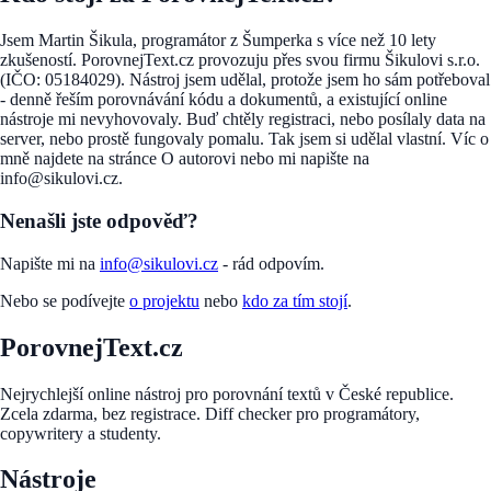
Jsem Martin Šikula, programátor z Šumperka s více než 10 lety
zkušeností. PorovnejText.cz provozuju přes svou firmu Šikulovi s.r.o.
(IČO: 05184029). Nástroj jsem udělal, protože jsem ho sám potřeboval
- denně řeším porovnávání kódu a dokumentů, a existující online
nástroje mi nevyhovovaly. Buď chtěly registraci, nebo posílaly data na
server, nebo prostě fungovaly pomalu. Tak jsem si udělal vlastní. Víc o
mně najdete na stránce O autorovi nebo mi napište na
info@sikulovi.cz.
Nenašli jste odpověď?
Napište mi na
info@sikulovi.cz
- rád odpovím.
Nebo se podívejte
o projektu
nebo
kdo za tím stojí
.
PorovnejText.cz
Nejrychlejší online nástroj pro porovnání textů v České republice.
Zcela zdarma, bez registrace. Diff checker pro programátory,
copywritery a studenty.
Nástroje