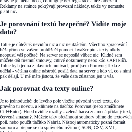
otravné je hledat něco, co funguje bez registrace a bez omezení.
Reklamy na stránce pokrývají provozní náklady, takže vy nemusíte
platit nic.
Je porovnání textů bezpečné? Vidíte moje
data?
Tohle je důležité: nevidím nic a nic neukládám. Všechno zpracování
běží přímo ve vašem prohlížeči pomocí JavaScriptu - texty nikdy
neopustí váš počítač. Na server se neposílá vůbec nic. Klidně sem
můžete dát firemní smlouvy, citlivé dokumenty nebo kód s API klíči.
Tohle byla jedna z hlavních motivací, proč jsem PorovnejText.cz
udělal - většina online nástrojů posílá data na server a kdo ví, co s nimi
pak dělají. U mě máte jistotu, že vaše data zůstanou jen u vás.
Jak porovnat dva texty online?
Je to jednoduché: do levého pole vložíte původní verzi textu, do
pravého tu novou, a kliknete na tlačítko Porovnat (nebo zmáčknete
Ctrl+Enter). Hned uvidíte rozdíly - zelená barva znamená přidaný text,
červená smazaný. Můžete taky přetáhnout soubory přímo do textových
polí, nebo použít tlačítko Nahrát. Nástroj automaticky pozná formát
souboru a přepne se do správného režimu (JSON, CSV, XML,