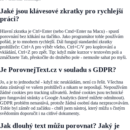
Jaké jsou klávesové zkratky pro rychlejší
práci?
Hlavní zkratka je Ctrl+Enter (nebo Cmd+Enter na Macu) - spustí
porovnání bez klikání na tlačítko. Jako programátor tohle používám
pořád, je to mnohem rychlejší. Dál fungují standardní zkratky
prohlížeče: Ctrl+A pro výběr všeho, Ctrl+C/V pro kopírování a
vkládání, Ctrl+Z pro zpět. Tip: když máte kurzor v textovém poli a
zmáčknete Tab, přeskočíte do druhého pole - nemusíte sahat po myši.
Je PorovnejText.cz v souladu s GDPR?
Jo, a je to jednoduché - když nic neukládám, není co řešit. Všechna
data zůstávají ve vašem prohlížeči a nikam se neposílají. Nepoužívám
žádné cookies pro tracking uživatelů. Jediné cookies jsou technické
pro fungování stránky a Google Analytics (které můžete odmítnout).
GDPR problém nenastává, protože žádná osobní data nezpracovávám.
Tohle byl záměr od začátku - chtěl jsem nástroj, který můžu s čistým
svědomím doporučit i na citlivé dokumenty.
Jak dlouhý text můžu porovnat? Jaký je