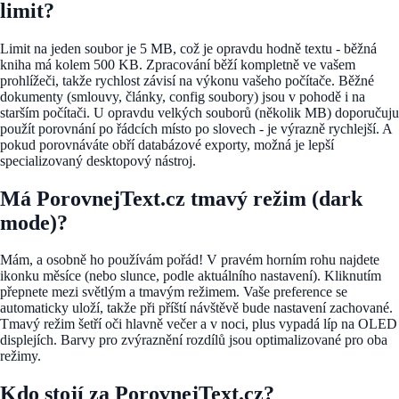
limit?
Limit na jeden soubor je 5 MB, což je opravdu hodně textu - běžná
kniha má kolem 500 KB. Zpracování běží kompletně ve vašem
prohlížeči, takže rychlost závisí na výkonu vašeho počítače. Běžné
dokumenty (smlouvy, články, config soubory) jsou v pohodě i na
starším počítači. U opravdu velkých souborů (několik MB) doporučuju
použít porovnání po řádcích místo po slovech - je výrazně rychlejší. A
pokud porovnáváte obří databázové exporty, možná je lepší
specializovaný desktopový nástroj.
Má PorovnejText.cz tmavý režim (dark
mode)?
Mám, a osobně ho používám pořád! V pravém horním rohu najdete
ikonku měsíce (nebo slunce, podle aktuálního nastavení). Kliknutím
přepnete mezi světlým a tmavým režimem. Vaše preference se
automaticky uloží, takže při příští návštěvě bude nastavení zachované.
Tmavý režim šetří oči hlavně večer a v noci, plus vypadá líp na OLED
displejích. Barvy pro zvýraznění rozdílů jsou optimalizované pro oba
režimy.
Kdo stojí za PorovnejText.cz?