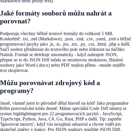
Markdown nebo prostý text).
Jaké formáty souborů můžu nahrát a
porovnat?
Podporuju všechny běžné textové formáty do velikosti 5 MB.
Konkrétně: .txt, .md (Markdown), .json, .xml, .csv, .yaml, .yml a běžné
programovací jazyky jako .js, .ts, .jsx, .tsx, .py, .css, .html, .php a další.
Stačí soubor přetáhnout do textového pole nebo kliknout na tlačítko
Nahrát. Formát se detekuje automaticky - když nahrajete JSON,
přepne se to do JSON Diff módu se stromovou strukturou. Binární
soubory jako Word (.docx) nebo PDF nejdou přímo - musíte nejdřív
text zkopírovat.
Můžu porovnávat zdrojový kód a
programy?
Jasně, vlastně jsem to původně dělal hlavně na kód! Jako programátor
řeším porovnávání kódu denně. Máme speciální Code Diff nástroj se
syntax highlightingem pro 22 programovacích jazyků - JavaScript,
TypeScript, Python, Java, C#, Go, Rust, PHP a další. Tip: zapněte
'Ignorovat mezery', když vás nezajímá odsazení a chcete vidět jen
skutečné změny v logice. Pro JSON soubory použijte JSON Diff,