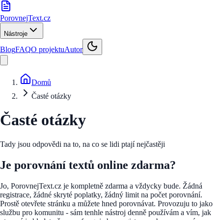
PorovnejText
.cz
Nástroje
Blog
FAQ
O projektu
Autor
Domů
Časté otázky
Časté otázky
Tady jsou odpovědi na to, na co se lidi ptají nejčastěji
Je porovnání textů online zdarma?
Jo, PorovnejText.cz je kompletně zdarma a vždycky bude. Žádná
registrace, žádné skryté poplatky, žádný limit na počet porovnání.
Prostě otevřete stránku a můžete hned porovnávat. Provozuju to jako
službu pro komunitu - sám tenhle nástroj denně používám a vím, jak