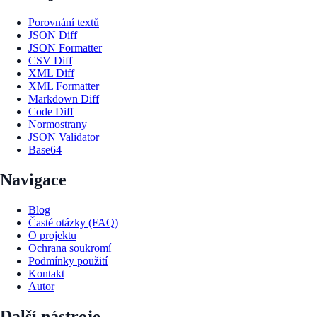
Porovnání textů
JSON Diff
JSON Formatter
CSV Diff
XML Diff
XML Formatter
Markdown Diff
Code Diff
Normostrany
JSON Validator
Base64
Navigace
Blog
Časté otázky (FAQ)
O projektu
Ochrana soukromí
Podmínky použití
Kontakt
Autor
Další nástroje