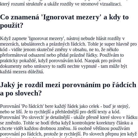
který rozumí struktuře a ukáže rozdíly ve stromové vizualizaci.
Co znamená 'Ignorovat mezery' a kdy to
použít?
Když zapnete 'Ignorovat mezery', nástroj nebude hlásit rozdíly v
mezerách, tabulátorech a prázdných řádcích. Tohle je super hlavně pro
kód - vidíte jenom skutečné změny v obsahu, ne to, že někdo
přeformátoval odsazení nebo přidal prázdné řádky. Používám to
prakticky pokaždé, když porovnávám kód. Naopak pro právní
dokumenty nebo smlouvy to radši nechte vypnuté - tam může být
každá mezera důležitá.
Jaký je rozdíl mezi porovnáním po řádcích
a po slovech?
Porovnání 'Po řádcích' bere každý řádek jako celek - buď je stejný,
nebo se liší. Je to rychlejší a přehlednější pro delší texty a kód.
Porovnání 'Po slovech' je detailnější - ukáže přesně které slovo v řádku
se změnilo. Tohle se hodí třeba když kontrolujete korektury článku a
chcete vidět každou drobnou změnu. Já osobně většinou používám
porovnání po řádcích, protože je rychlejší. Po slovech přepnu jen když