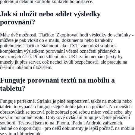
potřebuju detailní kontrolu konkrétního odstavce.
Jak si uložit nebo sdílet výsledky
porovnání?
Máte dvě možnosti. Tlačítko 'Zkopírovat' hodí výsledky do schránky -
můžete je pak vložit do e-mailu, dokumentu nebo kamkoliv
potřebujete. Tlačítko 'Stáhnout jako TXT' vám uloží soubor s
kompletním výsledkem porovnání včetně označení přidaných a
smazaných částí. Přímo sdílení přes URL zatím nemám (texty by
musely jít přes server, což nechci kvůli bezpečnosti), ale pracuju na
řešení s lokálním úložištěm.
Funguje porovnání textů na mobilu a
tabletu?
Funguje perfektně. Stránka je plně responzivní, takže na mobilu nebo
tabletu to vypadá a funguje stejně dobře jako na počítači. Na menších
obrazovkách se textová pole zobrazí pod sebou místo vedle sebe, aby
se vám pohodlně psalo. Dotykové ovládání funguje včetně přetažení
souborů. Testoval jsem to na iPhonu, iPadu i Android zařízeních.
Jediné co doporučuju - pro delší dokumenty je lepší počítač, na mobilu
se v tom hůř orientuje.