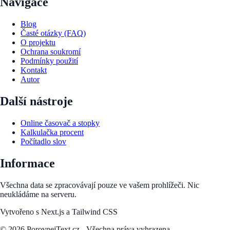
Navigace
Blog
Časté otázky (FAQ)
O projektu
Ochrana soukromí
Podmínky použití
Kontakt
Autor
Další nástroje
Online časovač a stopky
Kalkulačka procent
Počítadlo slov
Informace
Všechna data se zpracovávají pouze ve vašem prohlížeči. Nic
neukládáme na serveru.
Vytvořeno s Next.js a Tailwind CSS
©
2026
PorovnejText.cz - Všechna práva vyhrazena