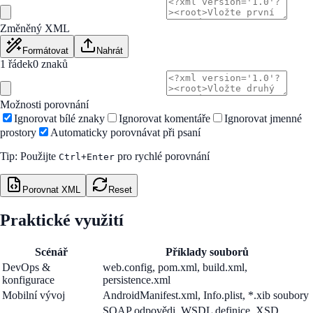
Změněný XML
Formátovat
Nahrát
1 řádek
0
znaků
Možnosti porovnání
Ignorovat bílé znaky
Ignorovat komentáře
Ignorovat jmenné
prostory
Automaticky porovnávat při psaní
Tip: Použijte
pro rychlé porovnání
Ctrl+Enter
Porovnat XML
Reset
Praktické využití
Scénář
Příklady souborů
DevOps &
web.config, pom.xml, build.xml,
konfigurace
persistence.xml
Mobilní vývoj
AndroidManifest.xml, Info.plist, *.xib soubory
SOAP odpovědi, WSDL definice, XSD