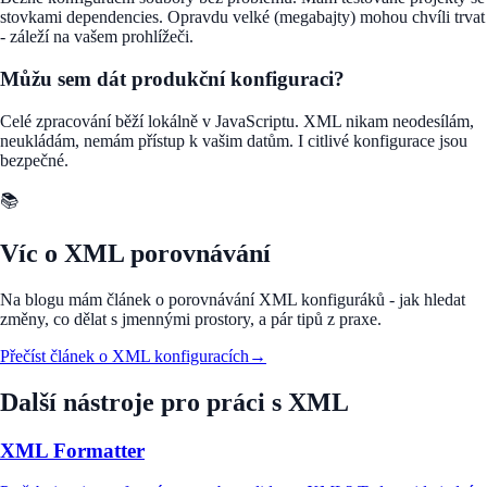
stovkami dependencies. Opravdu velké (megabajty) mohou chvíli trvat
- záleží na vašem prohlížeči.
Můžu sem dát produkční konfiguraci?
Celé zpracování běží lokálně v JavaScriptu. XML nikam neodesílám,
neukládám, nemám přístup k vašim datům. I citlivé konfigurace jsou
bezpečné.
📚
Víc o XML porovnávání
Na blogu mám článek o porovnávání XML konfiguráků - jak hledat
změny, co dělat s jmennými prostory, a pár tipů z praxe.
Přečíst článek o XML konfiguracích
→
Další nástroje pro práci s XML
XML Formatter