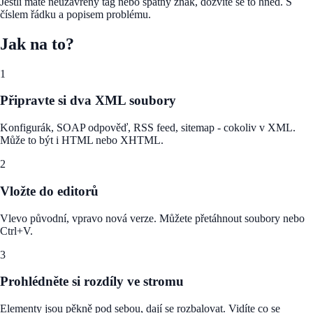
Jestli máte neuzavřený tag nebo špatný znak, dozvíte se to hned. S
číslem řádku a popisem problému.
Jak na to?
1
Připravte si dva XML soubory
Konfigurák, SOAP odpověď, RSS feed, sitemap - cokoliv v XML.
Může to být i HTML nebo XHTML.
2
Vložte do editorů
Vlevo původní, vpravo nová verze. Můžete přetáhnout soubory nebo
Ctrl+V.
3
Prohlédněte si rozdíly ve stromu
Elementy jsou pěkně pod sebou, dají se rozbalovat. Vidíte co se