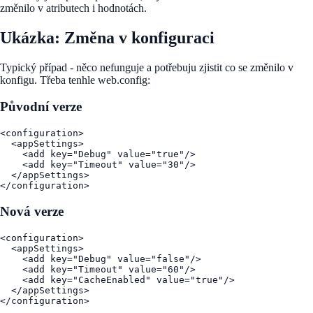
změnilo v atributech i hodnotách.
Ukázka: Změna v konfiguraci
Typický případ - něco nefunguje a potřebuju zjistit co se změnilo v
konfigu. Třeba tenhle web.config:
Původní verze
<configuration>

  <appSettings>

    <add key="Debug" value="true"/>

    <add key="Timeout" value="30"/>

  </appSettings>

</configuration>
Nová verze
<configuration>

  <appSettings>

    <add key="Debug" value="false"/>

    <add key="Timeout" value="60"/>

    <add key="CacheEnabled" value="true"/>

  </appSettings>

</configuration>