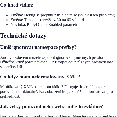
Co hned vidím:
Změna:
Debug se přepnul z true na false (to je asi ten problém!)
Změna:
Timeout se zvýšil z 30 na 60 sekund
Novinka:
Přibyl CacheEnabled parametr
Technické dotazy
Umíš ignorovat namespace prefixy?
Ano, v nastavení můžete zapnout ignorování jmenných prostorů.
Užitečné když porovnáváte SOAP odpovědi z různých prostředí kde
se prefixy liší.
Co když mám neformátovaný XML?
Minifikovaný XML na jednom řádku? Funguje. Interně ho zparsuju a
porovnám strukturálně. Na zobrazení ho pak můžu naformátovat pro
přehlednost.
Jak velký pom.xml nebo web.config to zvládne?
Běžné konfigurační soubory bez problémů. Mám testované projekty se