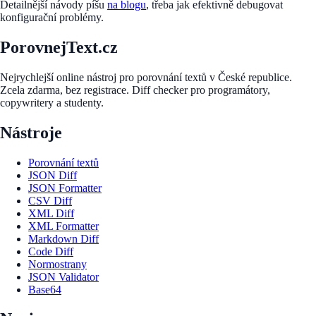
Detailnější návody píšu
na blogu
, třeba jak efektivně debugovat
konfigurační problémy.
PorovnejText.cz
Nejrychlejší online nástroj pro porovnání textů v České republice.
Zcela zdarma, bez registrace. Diff checker pro programátory,
copywritery a studenty.
Nástroje
Porovnání textů
JSON Diff
JSON Formatter
CSV Diff
XML Diff
XML Formatter
Markdown Diff
Code Diff
Normostrany
JSON Validator
Base64