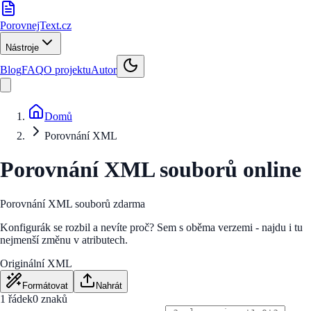
PorovnejText
.cz
Nástroje
Blog
FAQ
O projektu
Autor
Domů
Porovnání XML
Porovnání XML souborů online
Porovnání XML souborů zdarma
Konfigurák se rozbil a nevíte proč? Sem s oběma verzemi - najdu i tu
nejmenší změnu v atributech.
Originální XML
Formátovat
Nahrát
1 řádek
0
znaků