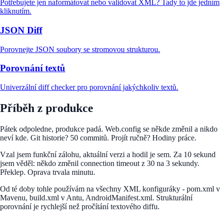
Potřebujete jen naformátovat nebo validovat XML? Tady to jde jedním
kliknutím.
JSON Diff
Porovnejte JSON soubory se stromovou strukturou.
Porovnání textů
Univerzální diff checker pro porovnání jakýchkoliv textů.
Příběh z produkce
Pátek odpoledne, produkce padá. Web.config se někde změnil a nikdo
neví kde. Git historie? 50 commitů. Projít ručně? Hodiny práce.
Vzal jsem funkční zálohu, aktuální verzi a hodil je sem. Za 10 sekund
jsem věděl: někdo změnil connection timeout z 30 na 3 sekundy.
Překlep. Oprava trvala minutu.
Od té doby tohle používám na všechny XML konfiguráky - pom.xml v
Mavenu, build.xml v Antu, AndroidManifest.xml. Strukturální
porovnání je rychlejší než pročítání textového diffu.