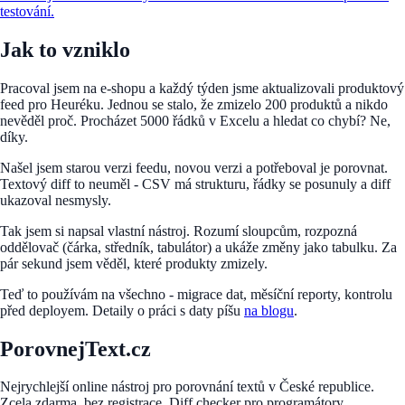
testování.
Jak to vzniklo
Pracoval jsem na e-shopu a každý týden jsme aktualizovali produktový
feed pro Heuréku. Jednou se stalo, že zmizelo 200 produktů a nikdo
nevěděl proč. Procházet 5000 řádků v Excelu a hledat co chybí? Ne,
díky.
Našel jsem starou verzi feedu, novou verzi a potřeboval je porovnat.
Textový diff to neuměl - CSV má strukturu, řádky se posunuly a diff
ukazoval nesmysly.
Tak jsem si napsal vlastní nástroj. Rozumí sloupcům, rozpozná
oddělovač (čárka, středník, tabulátor) a ukáže změny jako tabulku. Za
pár sekund jsem věděl, které produkty zmizely.
Teď to používám na všechno - migrace dat, měsíční reporty, kontrolu
před deployem. Detaily o práci s daty píšu
na blogu
.
PorovnejText.cz
Nejrychlejší online nástroj pro porovnání textů v České republice.
Zcela zdarma, bez registrace. Diff checker pro programátory,