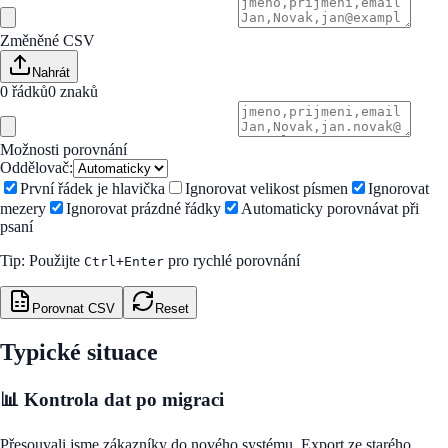
Změněné CSV
Nahrát
0 řádků
0
znaků
Možnosti porovnání
Oddělovač:
První řádek je hlavička
Ignorovat velikost písmen
Ignorovat
mezery
Ignorovat prázdné řádky
Automaticky porovnávat při
psaní
Tip: Použijte
pro rychlé porovnání
Ctrl+Enter
Porovnat CSV
Reset
Typické situace
📊 Kontrola dat po migraci
Přesouvali jsme zákazníky do nového systému. Export ze starého,