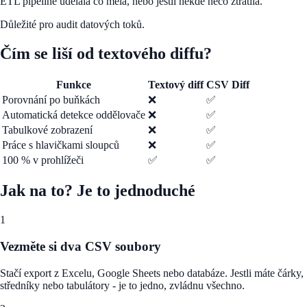
ETL pipeline udělala co měla, nebo jestli někde něco ztratila.
Důležité pro audit datových toků.
Čím se liší od textového diffu?
Funkce
Textový diff
CSV Diff
Porovnání po buňkách
❌
✅
Automatická detekce oddělovače
❌
✅
Tabulkové zobrazení
❌
✅
Práce s hlavičkami sloupců
❌
✅
100 % v prohlížeči
✅
✅
Jak na to? Je to jednoduché
1
Vezměte si dva CSV soubory
Stačí export z Excelu, Google Sheets nebo databáze. Jestli máte čárky,
středníky nebo tabulátory - je to jedno, zvládnu všechno.