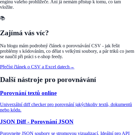
enginu vašeho prohlížeče. Ani já nemám přístup k tomu, co tam
vložíte.
📚
Zajímá vás víc?
Na blogu mám podrobný článek o porovnávání CSV - jak řešit
problémy s kódováním, co dělat s velkými soubory, a pár triků co jsem
se naučil při práci s e-shop feedy.
Přečíst článek o CSV a Excel datech
→
Další nástroje pro porovnávání
Porovnání textů online
Univerzální diff checker pro porovnání jakýchkoliv textů, dokumentů
nebo kódu.
JSON Diff - Porovnání JSON
Porovnejte JSON soubory se stromovou vizualizací. Ideální pro API