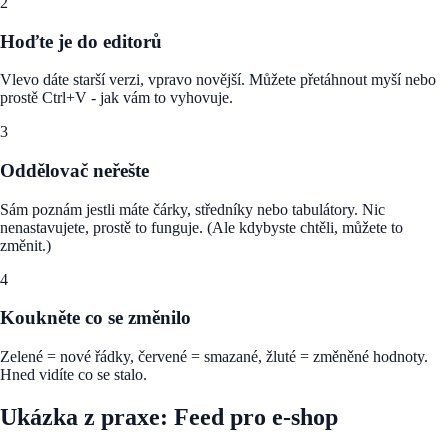
2
Hoďte je do editorů
Vlevo dáte starší verzi, vpravo novější. Můžete přetáhnout myší nebo
prostě Ctrl+V - jak vám to vyhovuje.
3
Oddělovač neřešte
Sám poznám jestli máte čárky, středníky nebo tabulátory. Nic
nenastavujete, prostě to funguje. (Ale kdybyste chtěli, můžete to
změnit.)
4
Koukněte co se změnilo
Zelené = nové řádky, červené = smazané, žluté = změněné hodnoty.
Hned vidíte co se stalo.
Ukázka z praxe: Feed pro e-shop