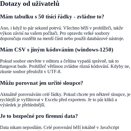
Dotazy od uživatelů
Mám tabulku s 50 tisíci řádky - zvládne to?
Ano, i když to pár sekund potrvá. Všechno běží v prohlížeči, takže
výkon závisí na vašem počítači. Pro opravdu velké soubory
doporučuju rozdělit na menší části nebo použít databázové nástroje.
Mám CSV s jiným kódováním (windows-1250)
Pokud soubor otevřete v editoru a čeština vypadá správně, tak to
fungovat bude. Prohlížeč většinou zvládne různá kódování. Kdyby ne,
zkuste soubor přeuložit v UTF-8.
Můžu porovnat jen určité sloupce?
Aktuálně porovnávám celé řádky. Pokud chcete jen některé sloupce, je
rychlejší je vyfiltrovat v Excelu před exportem. Je to pár kliků a
výsledek je přehlednější.
Je to bezpečné pro firemní data?
Data nikam neposílám. Celé porovnání běží lokálně v JavaScript