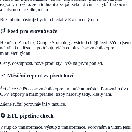
export z nového, sem to hodit a za pár sekund vím - chybí 3 zákazníci
a u dvou se rozbilo jméno.
Bez tohoto nástroje bych to hledal v Excelu celý den.
🛒 Feed pro srovnávače
Heuréka, Zboží.cz, Google Shopping - všichni chtějí feed. Včera jsem
nahrál aktualizaci a potřebuju vidět co přesně se změnilo oproti
minulému týdnu.
Ceny, dostupnost, nové produkty - vše na první pohled.
📈 Měsíční report vs předchozí
Šéf chce vědět co se změnilo oproti minulému měsíci. Porovnám dva
CSV exporty a mám přehled: tržby narostly tady, klesly tam.
Žádné ruční porovnávání v tabulce.
🔄 ETL pipeline check
Vstup do transformace, výstup z transformace. Porovnám a vidím jestli