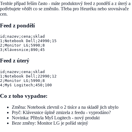
Tenhle případ řeším často - máte produktový feed z pondělí a z úterý a
potřebujete vědět co se změnilo. Třeba pro Heuréku nebo srovnávače
cen.
Feed z pondělí
id;nazev;cena;sklad

1;Notebook Dell;24990;15

2;Monitor LG;5990;8

3;Klávesnice;890;45
Feed z úterý
id;nazev;cena;sklad

1;Notebook Dell;22990;12

2;Monitor LG;5990;8

4;Myš Logitech;450;100
Co z toho vypadne:
Změna:
Notebook zlevnil o 2 tisíce a na skladě jich ubylo
Pryč:
Klávesnice úplně zmizela z feedu - vyprodáno?
Novinka:
Přibyla Myš Logitech - nový produkt
Beze změny:
Monitor LG je pořád stejný