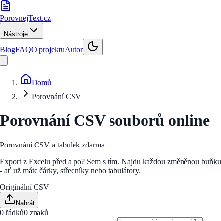
PorovnejText
.cz
Nástroje
Blog
FAQ
O projektu
Autor
Domů
Porovnání CSV
Porovnání CSV souborů online
Porovnání CSV a tabulek zdarma
Export z Excelu před a po? Sem s tím. Najdu každou změněnou buňku
- ať už máte čárky, středníky nebo tabulátory.
Originální CSV
Nahrát
0 řádků
0
znaků