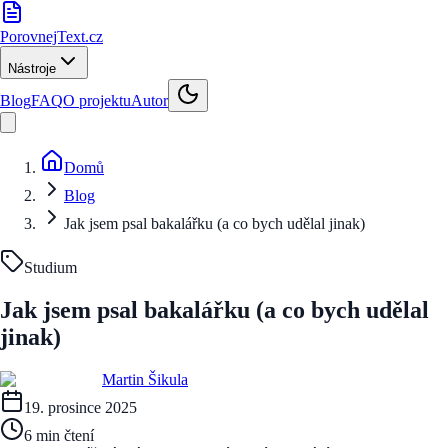
PorovnejText
.cz
Nástroje
Blog
FAQ
O projektu
Autor
Domů
Blog
Jak jsem psal bakalářku (a co bych udělal jinak)
Studium
Jak jsem psal bakalářku (a co bych udělal
jinak)
Martin Šikula
19. prosince 2025
6 min
čtení