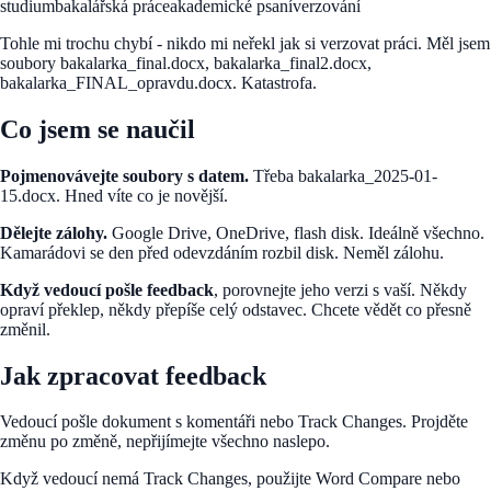
studium
bakalářská práce
akademické psaní
verzování
Tohle mi trochu chybí - nikdo mi neřekl jak si verzovat práci. Měl jsem
soubory bakalarka_final.docx, bakalarka_final2.docx,
bakalarka_FINAL_opravdu.docx. Katastrofa.
Co jsem se naučil
Pojmenovávejte soubory s datem.
Třeba bakalarka_2025-01-
15.docx. Hned víte co je novější.
Dělejte zálohy.
Google Drive, OneDrive, flash disk. Ideálně všechno.
Kamarádovi se den před odevzdáním rozbil disk. Neměl zálohu.
Když vedoucí pošle feedback
, porovnejte jeho verzi s vaší. Někdy
opraví překlep, někdy přepíše celý odstavec. Chcete vědět co přesně
změnil.
Jak zpracovat feedback
Vedoucí pošle dokument s komentáři nebo Track Changes. Projděte
změnu po změně, nepřijímejte všechno naslepo.
Když vedoucí nemá Track Changes, použijte Word Compare nebo