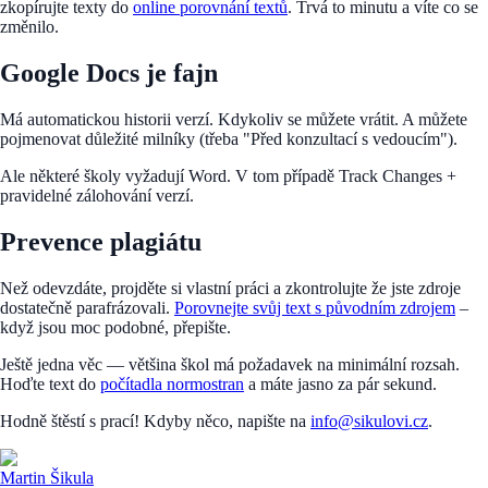
zkopírujte texty do
online porovnání textů
. Trvá to minutu a víte co se
změnilo.
Google Docs je fajn
Má automatickou historii verzí. Kdykoliv se můžete vrátit. A můžete
pojmenovat důležité milníky (třeba "Před konzultací s vedoucím").
Ale některé školy vyžadují Word. V tom případě Track Changes +
pravidelné zálohování verzí.
Prevence plagiátu
Než odevzdáte, projděte si vlastní práci a zkontrolujte že jste zdroje
dostatečně parafrázovali.
Porovnejte svůj text s původním zdrojem
–
když jsou moc podobné, přepište.
Ještě jedna věc — většina škol má požadavek na minimální rozsah.
Hoďte text do
počítadla normostran
a máte jasno za pár sekund.
Hodně štěstí s prací! Kdyby něco, napište na
info@sikulovi.cz
.
Martin Šikula