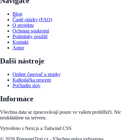
Navigace
Blog
Časté otázky (FAQ)
O projektu
Ochrana soukromí
Podmínky použití
Kontakt
Autor
Další nástroje
Online časovač a stopky
Kalkulačka procent
Počítadlo slov
Informace
Všechna data se zpracovávají pouze ve vašem prohlížeči. Nic
neukládáme na serveru.
Vytvořeno s Next.js a Tailwind CSS
©
2026
PorovnejText.cz - Všechna práva vyhrazena