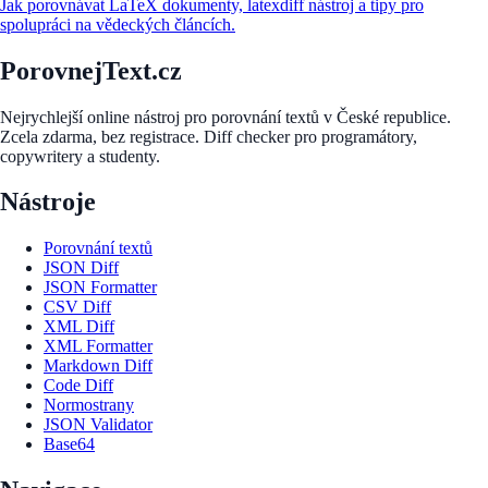
Jak porovnávat LaTeX dokumenty, latexdiff nástroj a tipy pro
spolupráci na vědeckých článcích.
PorovnejText.cz
Nejrychlejší online nástroj pro porovnání textů v České republice.
Zcela zdarma, bez registrace. Diff checker pro programátory,
copywritery a studenty.
Nástroje
Porovnání textů
JSON Diff
JSON Formatter
CSV Diff
XML Diff
XML Formatter
Markdown Diff
Code Diff
Normostrany
JSON Validator
Base64