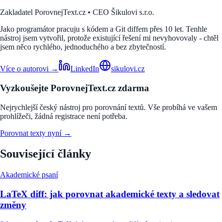
Zakladatel PorovnejText.cz • CEO Šikulovi s.r.o.
Jako programátor pracuju s kódem a Git diffem přes 10 let. Tenhle
nástroj jsem vytvořil, protože existující řešení mi nevyhovovaly - chtěl
jsem něco rychlého, jednoduchého a bez zbytečností.
Více o autorovi →
LinkedIn
sikulovi.cz
Vyzkoušejte PorovnejText.cz zdarma
Nejrychlejší český nástroj pro porovnání textů. Vše probíhá ve vašem
prohlížeči, žádná registrace není potřeba.
Porovnat texty nyní →
Související články
Akademické psaní
LaTeX diff: jak porovnat akademické texty a sledovat
změny