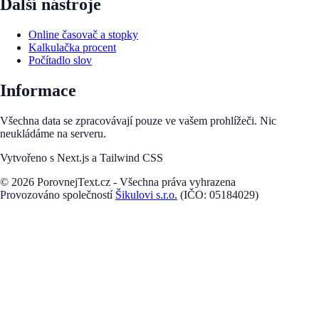
Další nástroje
Online časovač a stopky
Kalkulačka procent
Počítadlo slov
Informace
Všechna data se zpracovávají pouze ve vašem prohlížeči. Nic
neukládáme na serveru.
Vytvořeno s Next.js a Tailwind CSS
©
2026
PorovnejText.cz - Všechna práva vyhrazena
Provozováno společností
Šikulovi s.r.o.
(IČO: 05184029)