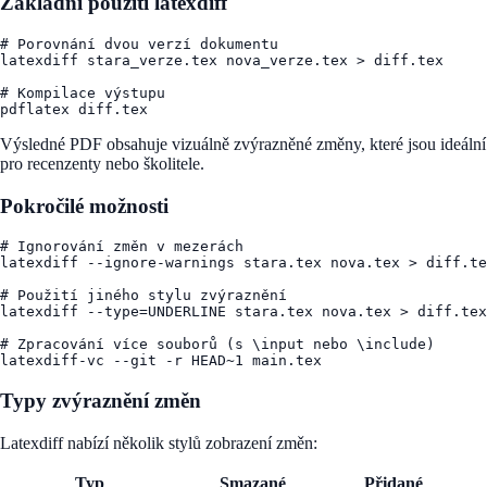
Základní použití latexdiff
# Porovnání dvou verzí dokumentu

latexdiff stara_verze.tex nova_verze.tex > diff.tex

# Kompilace výstupu

Výsledné PDF obsahuje vizuálně zvýrazněné změny, které jsou ideální
pro recenzenty nebo školitele.
Pokročilé možnosti
# Ignorování změn v mezerách

latexdiff --ignore-warnings stara.tex nova.tex > diff.te
# Použití jiného stylu zvýraznění

latexdiff --type=UNDERLINE stara.tex nova.tex > diff.tex

# Zpracování více souborů (s \input nebo \include)

Typy zvýraznění změn
Latexdiff nabízí několik stylů zobrazení změn:
Typ
Smazané
Přidané