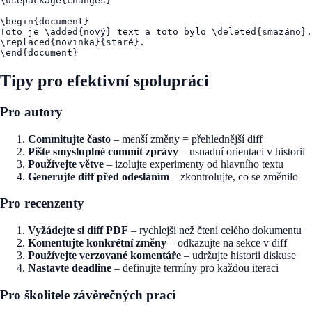
\usepackage{changes}

\begin{document}

Toto je \added{nový} text a toto bylo \deleted{smazáno}.

\replaced{novinka}{staré}.

Tipy pro efektivní spolupráci
Pro autory
Commitujte často
– menší změny = přehlednější diff
Pište smysluplné commit zprávy
– usnadní orientaci v historii
Používejte větve
– izolujte experimenty od hlavního textu
Generujte diff před odesláním
– zkontrolujte, co se změnilo
Pro recenzenty
Vyžádejte si diff PDF
– rychlejší než čtení celého dokumentu
Komentujte konkrétní změny
– odkazujte na sekce v diff
Používejte verzované komentáře
– udržujte historii diskuse
Nastavte deadline
– definujte termíny pro každou iteraci
Pro školitele závěrečných prací