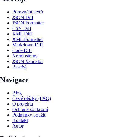
Porovnání textů
JSON Diff
JSON Formatter
CSV Diff
XML Diff
XML Formatter
Markdown Diff
Code Diff
Normostrany
JSON Validator
Base64
Navigace
Blog
Časté otázky (FAQ)
O projektu
Ochrana soukromí
Podmínky použití
Kontakt
Autor