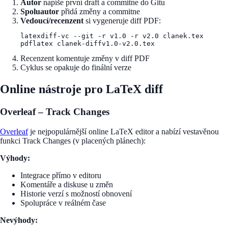
Autor
napíše první draft a commitne do Gitu
Spoluautor
přidá změny a commitne
Vedoucí/recenzent
si vygeneruje diff PDF:
latexdiff-vc --git -r v1.0 -r v2.0 clanek.tex

Recenzent komentuje změny v diff PDF
Cyklus se opakuje do finální verze
Online nástroje pro LaTeX diff
Overleaf – Track Changes
Overleaf
je nejpopulárnější online LaTeX editor a nabízí vestavěnou
funkci Track Changes (v placených plánech):
Výhody:
Integrace přímo v editoru
Komentáře a diskuse u změn
Historie verzí s možností obnovení
Spolupráce v reálném čase
Nevýhody: