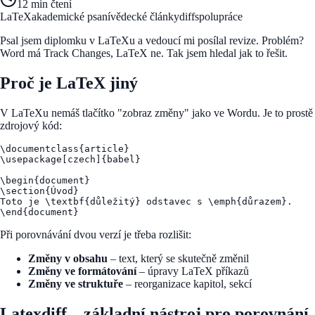
12 min
čtení
LaTeX
akademické psaní
vědecké články
diff
spolupráce
Psal jsem diplomku v LaTeXu a vedoucí mi posílal revize. Problém?
Word má Track Changes, LaTeX ne. Tak jsem hledal jak to řešit.
Proč je LaTeX jiný
V LaTeXu nemáš tlačítko "zobraz změny" jako ve Wordu. Je to prostě
zdrojový kód:
\documentclass{article}

\usepackage[czech]{babel}

\begin{document}

\section{Úvod}

Toto je \textbf{důležitý} odstavec s \emph{důrazem}.

Při porovnávání dvou verzí je třeba rozlišit:
Změny v obsahu
– text, který se skutečně změnil
Změny ve formátování
– úpravy LaTeX příkazů
Změny ve struktuře
– reorganizace kapitol, sekcí
Latexdiff – základní nástroj pro porovnání