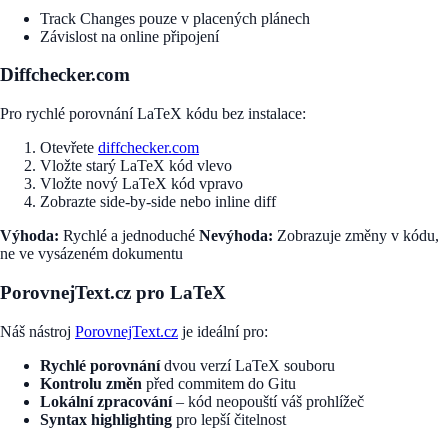
Track Changes pouze v placených plánech
Závislost na online připojení
Diffchecker.com
Pro rychlé porovnání LaTeX kódu bez instalace:
Otevřete
diffchecker.com
Vložte starý LaTeX kód vlevo
Vložte nový LaTeX kód vpravo
Zobrazte side-by-side nebo inline diff
Výhoda:
Rychlé a jednoduché
Nevýhoda:
Zobrazuje změny v kódu,
ne ve vysázeném dokumentu
PorovnejText.cz pro LaTeX
Náš nástroj
PorovnejText.cz
je ideální pro:
Rychlé porovnání
dvou verzí LaTeX souboru
Kontrolu změn
před commitem do Gitu
Lokální zpracování
– kód neopouští váš prohlížeč
Syntax highlighting
pro lepší čitelnost