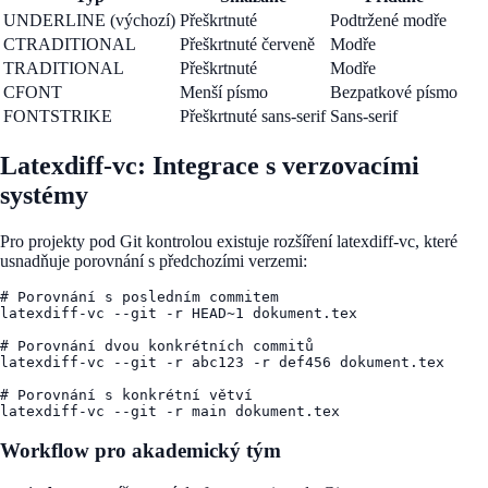
UNDERLINE (výchozí)
Přeškrtnuté
Podtržené modře
CTRADITIONAL
Přeškrtnuté červeně
Modře
TRADITIONAL
Přeškrtnuté
Modře
CFONT
Menší písmo
Bezpatkové písmo
FONTSTRIKE
Přeškrtnuté sans-serif
Sans-serif
Latexdiff-vc: Integrace s verzovacími
systémy
Pro projekty pod Git kontrolou existuje rozšíření latexdiff-vc, které
usnadňuje porovnání s předchozími verzemi:
# Porovnání s posledním commitem

latexdiff-vc --git -r HEAD~1 dokument.tex

# Porovnání dvou konkrétních commitů

latexdiff-vc --git -r abc123 -r def456 dokument.tex

# Porovnání s konkrétní větví

Workflow pro akademický tým