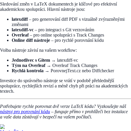
Sledování změn v LaTeX dokumentech je klíčové pro efektivní
akademickou spolupráci. Hlavní nástroje jsou:
latexdiff
– pro generování diff PDF s vizuálně zvýrazněnými
změnami
latexdiff-vc
– pro integraci s Git verzováním
Overleaf
– pro online spolupráci s Track Changes
Online diff nástroje
– pro rychlé porovnání kódu
Volba nástroje závisí na vašem workflow:
Jednotlivec s Gitem
→ latexdiff-vc
Tým na Overleaf
→ Overleaf Track Changes
Rychlá kontrola
→ PorovnejText.cz nebo Diffchecker
Investice do správného nástroje se vrátí v podobě přehlednější
spolupráce, rychlejších revizí a méně chyb při práci na akademických
textech.
Potřebujete rychle porovnat dvě verze LaTeX kódu? Vyzkoušejte náš
nástroj pro porovnání kódu
– funguje přímo v prohlížeči bez instalace
a vaše data zůstávají v bezpečí na vašem počítači.