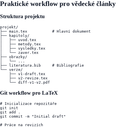
Praktické workflow pro vědecké články
Struktura projektu
projekt/

├── main.tex           # Hlavní dokument

├── kapitoly/

│   ├── uvod.tex

│   ├── metody.tex

│   ├── vysledky.tex

│   └── zaver.tex

├── obrazky/

│   └── ...

├── literatura.bib     # Bibliografie

└── verze/

    ├── v1-draft.tex

    ├── v2-revize.tex

Git workflow pro LaTeX
# Inicializace repozitáře

git init

git add .

git commit -m "Initial draft"

# Práce na revizích
