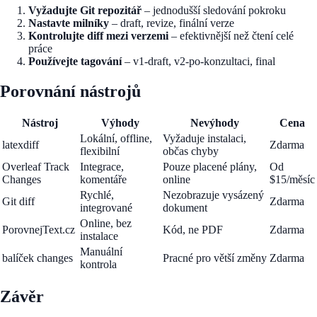
Vyžadujte Git repozitář
– jednodušší sledování pokroku
Nastavte milníky
– draft, revize, finální verze
Kontrolujte diff mezi verzemi
– efektivnější než čtení celé
práce
Používejte tagování
– v1-draft, v2-po-konzultaci, final
Porovnání nástrojů
Nástroj
Výhody
Nevýhody
Cena
Lokální, offline,
Vyžaduje instalaci,
latexdiff
Zdarma
flexibilní
občas chyby
Overleaf Track
Integrace,
Pouze placené plány,
Od
Changes
komentáře
online
$15/měsíc
Rychlé,
Nezobrazuje vysázený
Git diff
Zdarma
integrované
dokument
Online, bez
PorovnejText.cz
Kód, ne PDF
Zdarma
instalace
Manuální
balíček changes
Pracné pro větší změny
Zdarma
kontrola
Závěr