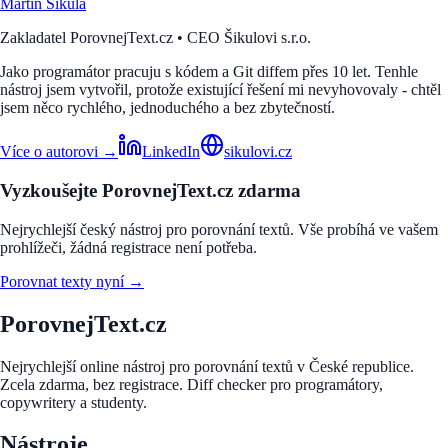
Martin Šikula
Zakladatel PorovnejText.cz • CEO Šikulovi s.r.o.
Jako programátor pracuju s kódem a Git diffem přes 10 let. Tenhle
nástroj jsem vytvořil, protože existující řešení mi nevyhovovaly - chtěl
jsem něco rychlého, jednoduchého a bez zbytečností.
Více o autorovi →
LinkedIn
sikulovi.cz
Vyzkoušejte PorovnejText.cz zdarma
Nejrychlejší český nástroj pro porovnání textů. Vše probíhá ve vašem
prohlížeči, žádná registrace není potřeba.
Porovnat texty nyní →
PorovnejText.cz
Nejrychlejší online nástroj pro porovnání textů v České republice.
Zcela zdarma, bez registrace. Diff checker pro programátory,
copywritery a studenty.
Nástroje