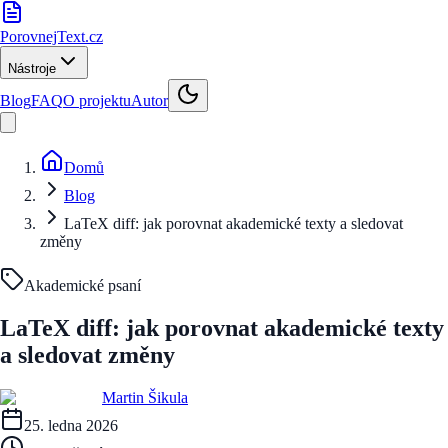
PorovnejText
.cz
Nástroje
Blog
FAQ
O projektu
Autor
Domů
Blog
LaTeX diff: jak porovnat akademické texty a sledovat
změny
Akademické psaní
LaTeX diff: jak porovnat akademické texty
a sledovat změny
Martin Šikula
25. ledna 2026