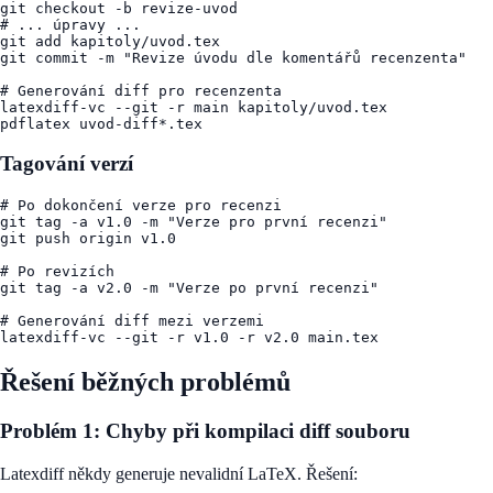
git checkout -b revize-uvod

# ... úpravy ...

git add kapitoly/uvod.tex

git commit -m "Revize úvodu dle komentářů recenzenta"

# Generování diff pro recenzenta

latexdiff-vc --git -r main kapitoly/uvod.tex

Tagování verzí
# Po dokončení verze pro recenzi

git tag -a v1.0 -m "Verze pro první recenzi"

git push origin v1.0

# Po revizích

git tag -a v2.0 -m "Verze po první recenzi"

# Generování diff mezi verzemi

Řešení běžných problémů
Problém 1: Chyby při kompilaci diff souboru
Latexdiff někdy generuje nevalidní LaTeX. Řešení: