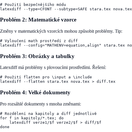
# Použití bezpečnějšího módu

Problém 2: Matematické vzorce
Změny v matematických vzorcích mohou způsobit problémy. Tip:
# Vyloučení math prostředí z diff

Problém 3: Obrázky a tabulky
Latexdiff má problémy s plovoucími prostředími. Řešení:
# Použití flatten pro \input a \include

Problém 4: Velké dokumenty
Pro rozsáhlé dokumenty s mnoha změnami:
# Rozdělení na kapitoly a diff jednotlivě

for f in kapitoly/*.tex; do

    latexdiff verze1/$f verze2/$f > diff/$f
