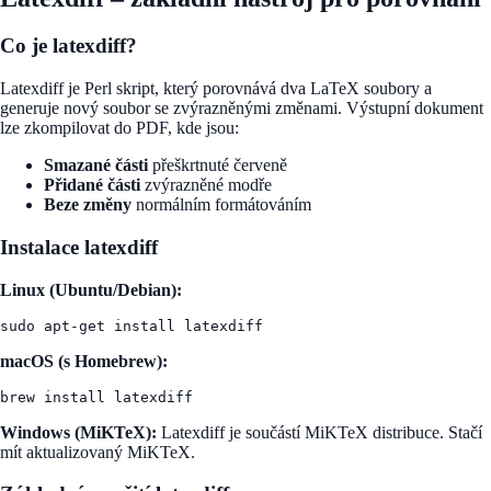
Co je latexdiff?
Latexdiff je Perl skript, který porovnává dva LaTeX soubory a
generuje nový soubor se zvýrazněnými změnami. Výstupní dokument
lze zkompilovat do PDF, kde jsou:
Smazané části
přeškrtnuté červeně
Přidané části
zvýrazněné modře
Beze změny
normálním formátováním
Instalace latexdiff
Linux (Ubuntu/Debian):
macOS (s Homebrew):
Windows (MiKTeX):
Latexdiff je součástí MiKTeX distribuce. Stačí
mít aktualizovaný MiKTeX.