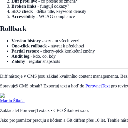
Diff proti live
- co přesně se změní?
Broken links
- fungují odkazy?
SEO check
- délka title, keyword density
Accessibility
- WCAG compliance
Rollback
Version history
- seznam všech verzí
One-click rollback
- návrat k předchozí
Partial restore
- cherry-pick konkrétní změny
Audit log
- kdo, co, kdy
Zálohy
- regular snapshots
Diff nástroje v CMS jsou základ kvalitního content managementu. Bez 
Spravuješ CMS obsah? Exportuj text a hoď do
PorovnejText
pro revie
Martin Šikula
Zakladatel PorovnejText.cz • CEO Šikulovi s.r.o.
Jako programátor pracuju s kódem a Git diffem přes 10 let. Tenhle nást