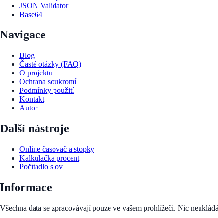
JSON Validator
Base64
Navigace
Blog
Časté otázky (FAQ)
O projektu
Ochrana soukromí
Podmínky použití
Kontakt
Autor
Další nástroje
Online časovač a stopky
Kalkulačka procent
Počítadlo slov
Informace
Všechna data se zpracovávají pouze ve vašem prohlížeči. Nic neuklád