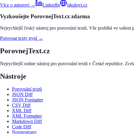
Více o autorovi →
LinkedIn
sikulovi.cz
Vyzkoušejte PorovnejText.cz zdarma
Nejrychlejší český nástroj pro porovnání textů. Vše probíhá ve vašem pr
Porovnat texty nyní →
PorovnejText.cz
Nejrychlejší online nástroj pro porovnání textů v České republice. Zcel
Nástroje
Porovnání textů
JSON Diff
JSON Formatter
CSV Diff
XML Diff
XML Formatter
Markdown Diff
Code Diff
Normostrany