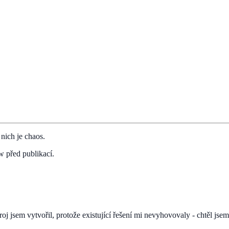
nich je chaos.
w před publikací.
roj jsem vytvořil, protože existující řešení mi nevyhovovaly - chtěl js