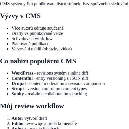
CMS systémy řídí publikování tisíců stránek. Bez správného sledování 
Výzvy v CMS
Více autorů edituje současně
Drafty vs publikované verze
Schvalovací workflow
Plánované publikace
Verzování médií (obrázky, videa)
Co nabízí populární CMS
WordPress
- revisions systém s inline diff
Contentful
- entry versioning s JSON diff
Drupal
- content moderation s revision comparison
Strapi
- version control pro content types
Sanity
- real-time collaboration s tracking
Můj review workflow
Autor
vytvoří draft
Editor
reviewuje a přidá komentáře
Autor
zapracuje feedback