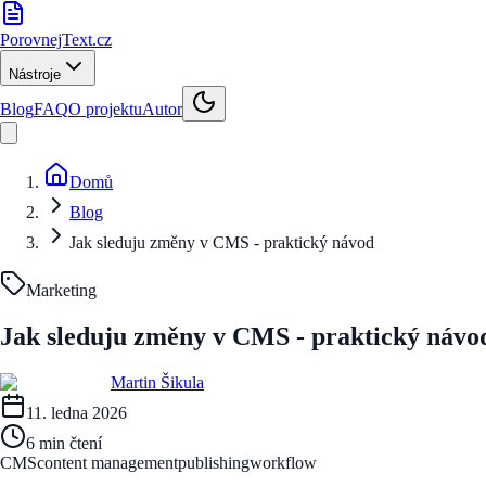
PorovnejText
.cz
Nástroje
Blog
FAQ
O projektu
Autor
Domů
Blog
Jak sleduju změny v CMS - praktický návod
Marketing
Jak sleduju změny v CMS - praktický návo
Martin Šikula
11. ledna 2026
6 min
čtení
CMS
content management
publishing
workflow