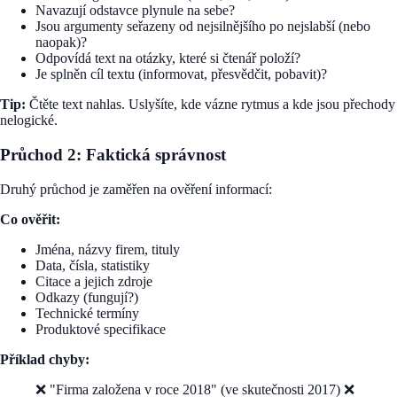
Navazují odstavce plynule na sebe?
Jsou argumenty seřazeny od nejsilnějšího po nejslabší (nebo
naopak)?
Odpovídá text na otázky, které si čtenář položí?
Je splněn cíl textu (informovat, přesvědčit, pobavit)?
Tip:
Čtěte text nahlas. Uslyšíte, kde vázne rytmus a kde jsou přechody
nelogické.
Průchod 2: Faktická správnost
Druhý průchod je zaměřen na ověření informací:
Co ověřit:
Jména, názvy firem, tituly
Data, čísla, statistiky
Citace a jejich zdroje
Odkazy (fungují?)
Technické termíny
Produktové specifikace
Příklad chyby:
❌ "Firma založena v roce 2018" (ve skutečnosti 2017) ❌