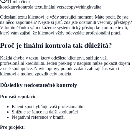
11 min
čtení
korektury
kontrola textu
finální verze
copywriting
kvalita
Odeslání textu klientovi je vždy stresující moment. Máte pocit, že jste
na něco zapomněli? Nejste si jistí, zda jste odstranili všechny překlepy?
V tomto článku vám ukážeme systematický přístup ke kontrole textů,
který vám zajistí, že klientovi vždy odevzdáte profesionální práci.
Proč je finální kontrola tak důležitá?
Každá chyba v textu, který odešlete klientovi, snižuje vaši
profesionální kredibilitu. Jeden překlep v nadpisu může pokazit dojem
z celé spolupráce. Navíc opravy po odevzdání zabírají čas vám i
klientovi a mohou zpozdit celý projekt.
Důsledky nedostatečné kontroly
Pro vaši reputaci:
Klient zpochybňuje vaši profesionalitu
Snižuje se šance na další spolupráci
Negativní reference v branži
Pro projekt: