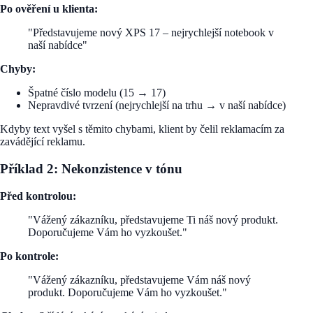
Po ověření u klienta:
"Představujeme nový XPS 17 – nejrychlejší notebook v
naší nabídce"
Chyby:
Špatné číslo modelu (15 → 17)
Nepravdivé tvrzení (nejrychlejší na trhu → v naší nabídce)
Kdyby text vyšel s těmito chybami, klient by čelil reklamacím za
zavádějící reklamu.
Příklad 2: Nekonzistence v tónu
Před kontrolou:
"Vážený zákazníku, představujeme Ti náš nový produkt.
Doporučujeme Vám ho vyzkoušet."
Po kontrole:
"Vážený zákazníku, představujeme Vám náš nový
produkt. Doporučujeme Vám ho vyzkoušet."