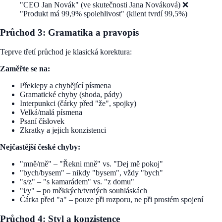
"CEO Jan Novák" (ve skutečnosti Jana Nováková) ❌
"Produkt má 99,9% spolehlivost" (klient tvrdí 99,5%)
Průchod 3: Gramatika a pravopis
Teprve třetí průchod je klasická korektura:
Zaměřte se na:
Překlepy a chybějící písmena
Gramatické chyby (shoda, pády)
Interpunkci (čárky před "že", spojky)
Velká/malá písmena
Psaní číslovek
Zkratky a jejich konzistenci
Nejčastější české chyby:
"mně/mě" – "Řekni mně" vs. "Dej mě pokoj"
"bych/bysem" – nikdy "bysem", vždy "bych"
"s/z" – "s kamarádem" vs. "z domu"
"i/y" – po měkkých/tvrdých souhláskách
Čárka před "a" – pouze při rozporu, ne při prostém spojení
Průchod 4: Styl a konzistence