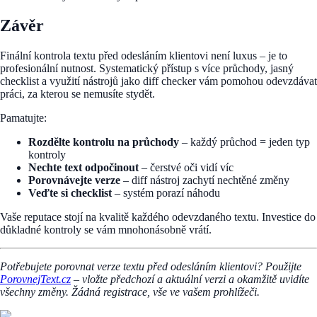
Závěr
Finální kontrola textu před odesláním klientovi není luxus – je to
profesionální nutnost. Systematický přístup s více průchody, jasný
checklist a využití nástrojů jako diff checker vám pomohou odevzdávat
práci, za kterou se nemusíte stydět.
Pamatujte:
Rozdělte kontrolu na průchody
– každý průchod = jeden typ
kontroly
Nechte text odpočinout
– čerstvé oči vidí víc
Porovnávejte verze
– diff nástroj zachytí nechtěné změny
Veďte si checklist
– systém porazí náhodu
Vaše reputace stojí na kvalitě každého odevzdaného textu. Investice do
důkladné kontroly se vám mnohonásobně vrátí.
Potřebujete porovnat verze textu před odesláním klientovi? Použijte
PorovnejText.cz
– vložte předchozí a aktuální verzi a okamžitě uvidíte
všechny změny. Žádná registrace, vše ve vašem prohlížeči.