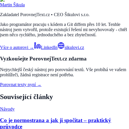
Martin Šikula
Zakladatel PorovnejText.cz • CEO Šikulovi s.r.o.
Jako programátor pracuju s kódem a Git diffem přes 10 let. Tenhle
nástroj jsem vytvořil, protože existující řešení mi nevyhovovaly - chtěl
jsem něco rychlého, jednoduchého a bez zbytečností.
Více o autorovi →
LinkedIn
sikulovi.cz
Vyzkoušejte PorovnejText.cz zdarma
Nejrychlejší český nástroj pro porovnání textů. Vše probíhá ve vašem
prohlížeči, žádná registrace není potřeba.
Porovnat texty nyní →
Související články
Návody
Co je normostrana a jak ji spočítat – praktický
průvodce