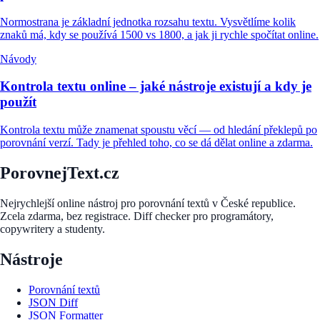
Normostrana je základní jednotka rozsahu textu. Vysvětlíme kolik
znaků má, kdy se používá 1500 vs 1800, a jak ji rychle spočítat online.
Návody
Kontrola textu online – jaké nástroje existují a kdy je
použít
Kontrola textu může znamenat spoustu věcí — od hledání překlepů po
porovnání verzí. Tady je přehled toho, co se dá dělat online a zdarma.
PorovnejText.cz
Nejrychlejší online nástroj pro porovnání textů v České republice.
Zcela zdarma, bez registrace. Diff checker pro programátory,
copywritery a studenty.
Nástroje
Porovnání textů
JSON Diff
JSON Formatter