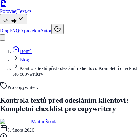
PorovnejText
.cz
Nástroje
Blog
FAQ
O projektu
Autor
Domů
Blog
Kontrola textů před odesláním klientovi: Kompletní checklist
pro copywritery
Pro copywritery
Kontrola textů před odesláním klientovi:
Kompletní checklist pro copywritery
Martin Šikula
8. února 2026