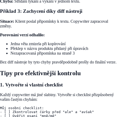
Chyba:
Střídání tykání a vykání v jednom textu.
Příklad 3: Zachycení díky diff nástroji
Situace:
Klient poslal připomínky k textu. Copywriter zapracoval
změny.
Porovnání verzí odhalilo:
Jedna věta zmizela při kopírování
Překlep v názvu produktu přidaný při úpravách
Nezapracovaná připomínka na straně 3
Bez diff nástroje by tyto chyby pravděpodobně prošly do finální verze.
Tipy pro efektivnější kontrolu
1. Vytvořte si vlastní checklist
Každý copywriter má jiné slabiny. Vytvořte si checklist přizpůsobený
vašim častým chybám:
Můj osobní checklist:

- [ ] Zkontrolovat čárky před "ale" a "avšak"

- [ ] Ověřit psaní "mně/mě"
